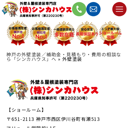
神戸の外壁塗装／補助金・見積もり・費用の相談な
ら「シンカハウス」へ
»
外壁塗装
【ショールーム】
〒651-2113 神戸市西区伊川谷町有瀬513
アリュール学院前I 1F