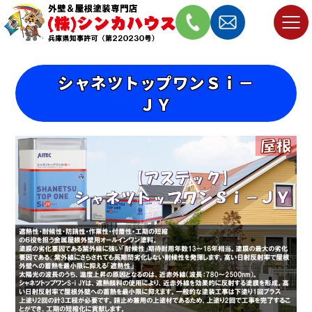
シャネツトップワンＳｉ－
ＪＹ