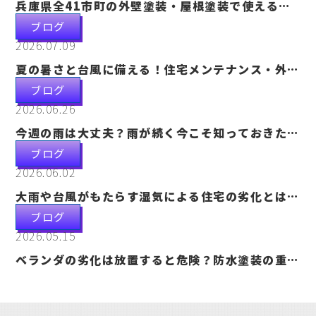
兵庫県全41市町の外壁塗装・屋根塗装で使える補
助金一覧【2026年最新版】市町別に徹底解説
ブログ
2026.07.09
夏の暑さと台風に備える！住宅メンテナンス・外壁
塗装の重要性を詳しく解説
ブログ
2026.06.26
今週の雨は大丈夫？雨が続く今こそ知っておきたい
住宅劣化と外壁塗装の重要性
ブログ
2026.06.02
大雨や台風がもたらす湿気による住宅の劣化とは？
外壁塗装が大切な理由を徹底解説
ブログ
2026.05.15
ベランダの劣化は放置すると危険？防水塗装の重要
性と劣化サインを詳しく解説