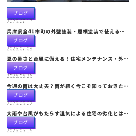
ブログ
2026.07.17
兵庫県全41市町の外壁塗装・屋根塗装で使える補
助金一覧【2026年最新版】市町別に徹底解説
ブログ
2026.07.09
夏の暑さと台風に備える！住宅メンテナンス・外壁
塗装の重要性を詳しく解説
ブログ
2026.06.26
今週の雨は大丈夫？雨が続く今こそ知っておきたい
住宅劣化と外壁塗装の重要性
ブログ
2026.06.02
大雨や台風がもたらす湿気による住宅の劣化とは？
外壁塗装が大切な理由を徹底解説
ブログ
2026.05.15